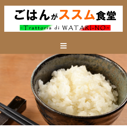
コ
ン
テ
ン
ツ
へ
ス
キ
ッ
プ