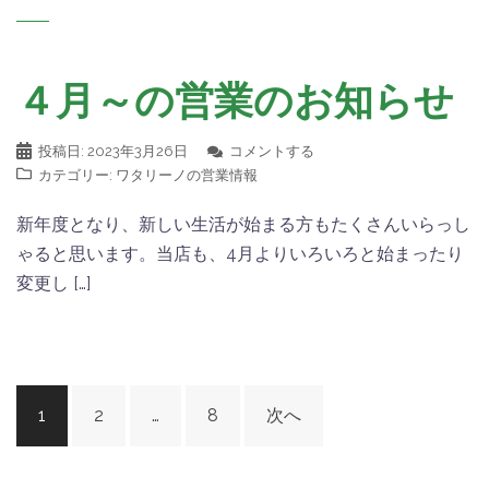
４月～の営業のお知らせ
投稿日:
2023年3月26日
コメントする
カテゴリー:
ワタリーノの営業情報
新年度となり、新しい生活が始まる方もたくさんいらっし
ゃると思います。当店も、4月よりいろいろと始まったり
変更し […]
投
1
2
…
8
次へ
稿
ナ