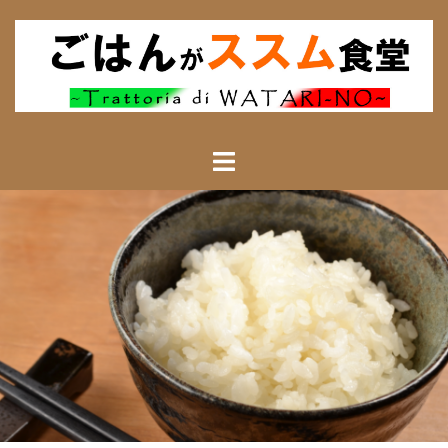
コ
ン
テ
ン
ツ
へ
ス
キ
ッ
プ