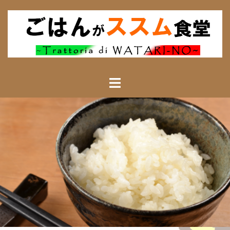
コ
ン
テ
ン
ツ
へ
ス
キ
ッ
プ