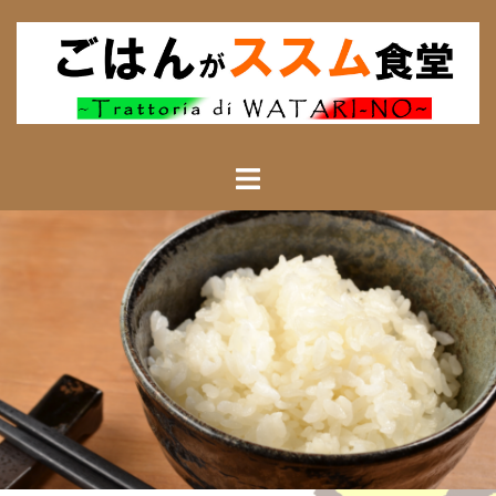
コ
ン
テ
ン
ツ
へ
ス
キ
ッ
プ