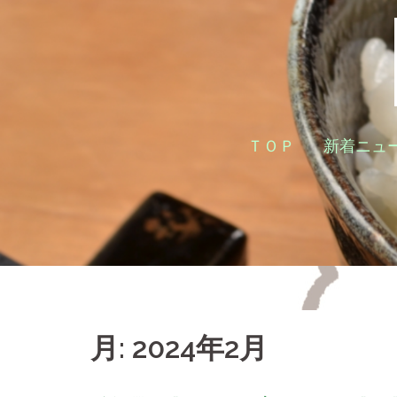
コ
ン
テ
ン
ツ
へ
ＴＯＰ
新着ニュ
ス
キ
ッ
プ
月:
2024年2月