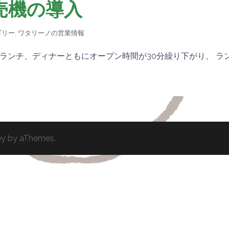
売機の導入
リー:
ワタリーノの営業情報
ンチ、ディナーともにオープン時間が30分繰り下がり、 ランチ 
ey
by aThemes.