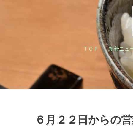
コ
ン
テ
ン
ツ
へ
ＴＯＰ
新着ニュ
ス
キ
ッ
プ
６月２２日からの営