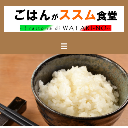
コ
ン
テ
ン
ツ
へ
ス
キ
ッ
プ