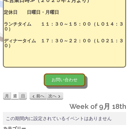
≪営業日時≫（２０２５年１月より）
定休日 日曜日・月曜日
ランチタイム １１：３０～１５：００（ＬＯ１４：３
０）
ディナータイム １７：３０～２２：００（ＬＯ２１：３
０）
お問い合わせ
月
週
日
前へ
次へ
Week of 9月 18th
この期間内に設定されているイベントはありません
カテゴリー