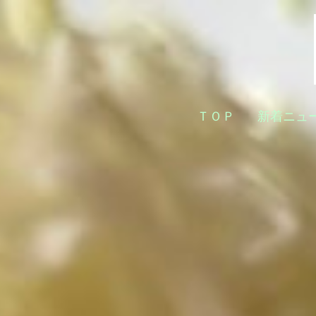
ＴＯＰ
新着ニュ