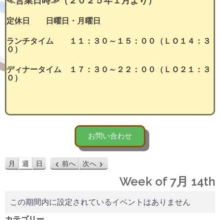
≪営業日時≫（２０２５年１月より）
定休日 日曜日・月曜日
ランチタイム １１：３０～１５：００（ＬＯ１４：３
０）
ディナータイム １７：３０～２２：００（ＬＯ２１：３
０）
お問い合わせ
月
週
日
前へ
次へ
Week of 7月 14th
この期間内に設定されているイベントはありません
カテゴリー