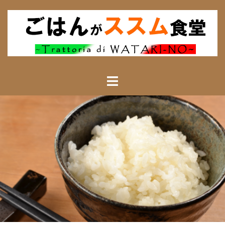
コ
ン
テ
ン
ツ
へ
ス
キ
ッ
プ